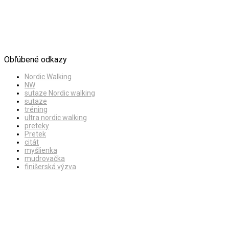
Obľúbené odkazy
Nordic Walking
NW
sutaze Nordic walking
sutaze
tréning
ultra nordic walking
preteky
Pretek
citát
myšlienka
mudrovačka
finišerská výzva