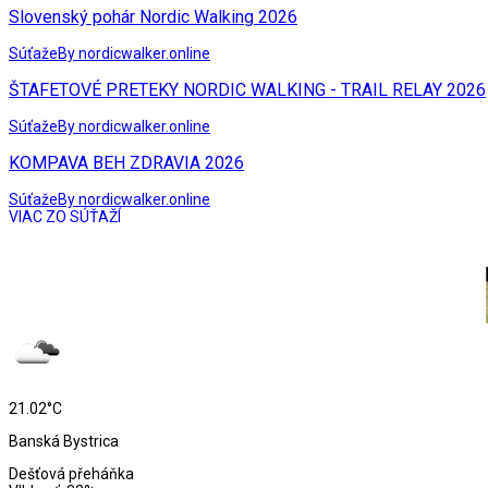
Slovenský pohár Nordic Walking 2026
Súťaže
By nordicwalker.online
ŠTAFETOVÉ PRETEKY NORDIC WALKING - TRAIL RELAY 2026
Súťaže
By nordicwalker.online
KOMPAVA BEH ZDRAVIA 2026
Súťaže
By nordicwalker.online
VIAC ZO SÚŤAŽÍ
21.02°C
Banská Bystrica
Dešťová přeháňka