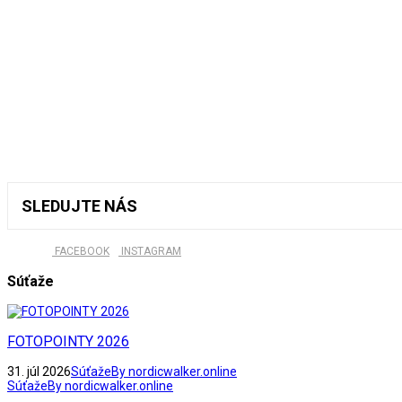
SLEDUJTE NÁS
FACEBOOK
INSTAGRAM
Súťaže
FOTOPOINTY 2026
31. júl 2026
Súťaže
By nordicwalker.online
Súťaže
By nordicwalker.online