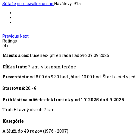
Súťaže
nordicwalker.online
Návštevy: 915
Previous
Next
Ratings
(4)
Miesto a čas:
Lučenec- priehrada Ľadovo 07.09.2025
Dĺžka trate:
7 km v lesnom teréne
Prezentácia:
od 8:00 do 9:30 hod., štart 10:00 hod. Štart a cieľ v
Štartovné:
20.- €
Prihlásiť sa môžete elektronicky od 1.7.2025 do 4.9.2025.
Trat:
Hlavný okruh 7 km
Kategórie
A Muži do 49 rokov (1976 - 2007)