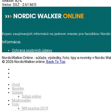
Vlhkosť: 82%
Vietor: SSZ - 2.61 M/S
Kopec zaujímavých informácii na jednom mieste pre fanúšikov Nordic
Informácie
Ochrana osobných údajov
NordicWalker.Online - súťaže, výsledky, foto, tipy a novinky v Nordic Wa
© 2026 NordicWalker.online.
Back To Top
Úvod
Novinky
Súťaže
Súťaž online
Mudrovačky
Foto
NW sezóna 2019