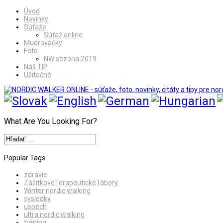
Úvod
Novinky
Súťaže
Súťaž online
Mudrovačky
Foto
NW sezóna 2019
Náš TIP
Užitočné
What Are You Looking For?
Popular Tags
zdravie
ZážitkovéTerapeutickéTábory
Winter nordic walking
vysledky
uspech
ultra nordic walking
tréning