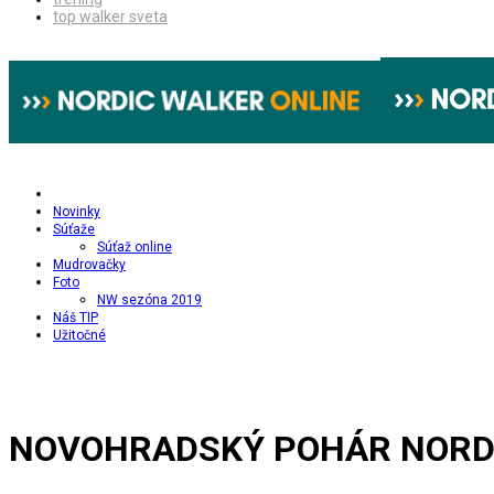
top walker sveta
Novinky
Súťaže
Súťaž online
Mudrovačky
Foto
NW sezóna 2019
Náš TIP
Užitočné
NOVOHRADSKÝ POHÁR NORDI