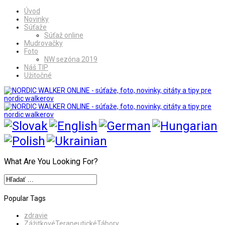
Úvod
Novinky
Súťaže
Súťaž online
Mudrovačky
Foto
NW sezóna 2019
Náš TIP
Užitočné
What Are You Looking For?
Popular Tags
zdravie
ZážitkovéTerapeutickéTábory