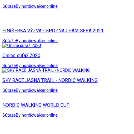
Súťaže
By nordicwalker.online
FINIŠERKA VÝZVA - SPOZNAJ SÁM SEBA 2021
Súťaže
By nordicwalker.online
Online súťaž 2020
Súťaže
By nordicwalker.online
SKY RACE JASNÁ TRAIL - NORDIC WALKING
Súťaže
By nordicwalker.online
NORDIC WALKING WORLD CUP
Súťaže
By nordicwalker.online