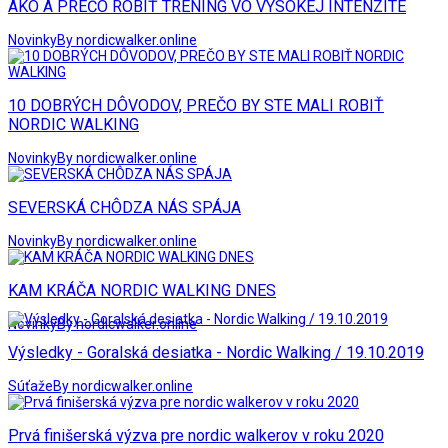
AKO A PREČO ROBIŤ TRÉNING VO VYSOKEJ INTENZITE
Novinky
By nordicwalker.online
10 DOBRÝCH DÔVODOV, PREČO BY STE MALI ROBIŤ
NORDIC WALKING
Novinky
By nordicwalker.online
SEVERSKÁ CHÔDZA NÁS SPÁJA
Novinky
By nordicwalker.online
KAM KRÁČA NORDIC WALKING DNES
Novinky
By nordicwalker.online
Výsledky - Goralská desiatka - Nordic Walking / 19.10.2019
Súťaže
By nordicwalker.online
Prvá finišerská výzva pre nordic walkerov v roku 2020