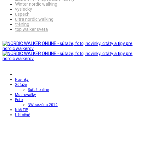
Winter nordic walking
vysledky
uspech
ultra nordic walking
tréning
top walker sveta
Novinky
Súťaže
Súťaž online
Mudrovačky
Foto
NW sezóna 2019
Náš TIP
Užitočné