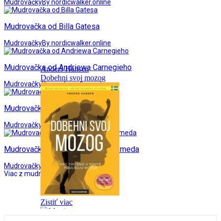
Mudrovačky
By nordicwalker.online
Mudrovačka od Billa Gatesa
Mudrovačky
By nordicwalker.online
Mudrovačka od Andriewa Carnegieho
Mudrovačky
By nordicwalker.online
Mudrovačka od Lailah G. Akitu
Mudrovačky
By nordicwalker.online
Mudrovačka od Sheinza Jonmohameda
Mudrovačky
By nordicwalker.online
Viac z mudrovačiek