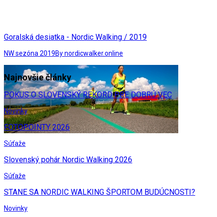
Goralská desiatka - Nordic Walking / 2019
NW sezóna 2019
By nordicwalker.online
Najnovšie články
POKUS O SLOVENSKÝ REKORD PRE DOBRÚ VEC
Novinky
FOTOPOINTY 2026
Súťaže
Slovenský pohár Nordic Walking 2026
Súťaže
STANE SA NORDIC WALKING ŠPORTOM BUDÚCNOSTI?
Novinky