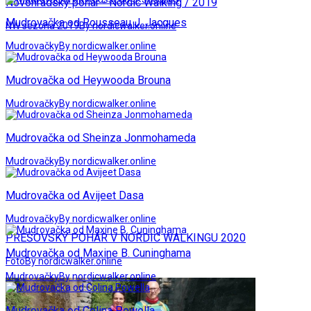
Novohradský pohár - Nordic Walking / 2019
Mudrovačka od Rousseau J. Jacques
NW sezóna 2019
By nordicwalker.online
Mudrovačky
By nordicwalker.online
Mudrovačka od Heywooda Brouna
Mudrovačky
By nordicwalker.online
Mudrovačka od Sheinza Jonmohameda
Mudrovačky
By nordicwalker.online
Mudrovačka od Avijeet Dasa
Mudrovačky
By nordicwalker.online
PREŠOVSKÝ POHÁR V NORDIC WALKINGU 2020
Mudrovačka od Maxine B. Cuninghama
Foto
By nordicwalker.online
Mudrovačky
By nordicwalker.online
Mudrovačka od Colina Powella