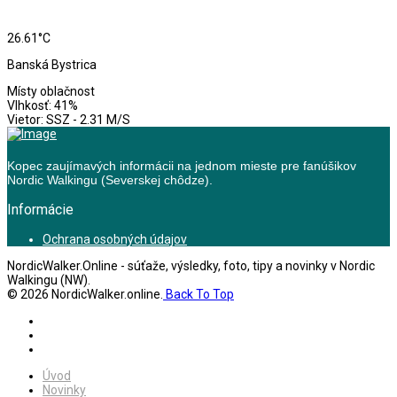
26.61°C
Banská Bystrica
Místy oblačnost
Vlhkosť: 41%
Vietor: SSZ - 2.31 M/S
Kopec zaujímavých informácii na jednom mieste pre fanúšikov
Nordic Walkingu (Severskej chôdze).
Informácie
Ochrana osobných údajov
NordicWalker.Online - súťaže, výsledky, foto, tipy a novinky v Nordic
Walkingu (NW).
© 2026 NordicWalker.online.
Back To Top
Úvod
Novinky