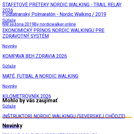
ŠTAFETOVÉ PRETEKY NORDIC WALKING - TRAIL RELAY
2026
Podtatranský Polmaratón - Nordic Walking / 2019
Súťaže
NW sezóna 2019
By nordicwalker.online
EKONOMICKÝ PRÍNOS NORDIC WALKINGU PRE
ZDRAVOTNÝ SYSTÉM
Novinky
KOMPAVA BEH ZDRAVIA 2026
Súťaže
MATÉ, FUTBAL A NORDIC WALKING
Novinky
KILOMETROVNÍK 2026
Mohlo by vás zaujímať
Súťaže
INŠTRUKTORI NORDIC WALKINGU (SEVERSKEJ CHÔDZE)
Novinky
Užitočné