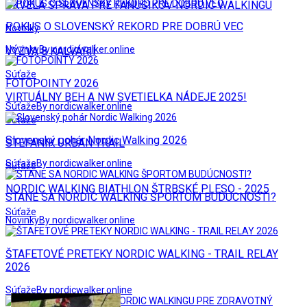
SKVELÁ SPRÁVA PRE FANÚŠIKOV NORDIC WALKINGU
POKUS O SLOVENSKÝ REKORD PRE DOBRÚ VEC
Novinky
Novinky
By nordicwalker.online
VÝZVA 8 KALVÁRIÍ
Súťaže
FOTOPOINTY 2026
VIRTUÁLNY BEH A NW SVETIELKA NÁDEJE 2025!
Súťaže
By nordicwalker.online
Súťaže
Slovenský pohár Nordic Walking 2026
STEFANIK URBAN TRAIL
Súťaže
By nordicwalker.online
Súťaže
NORDIC WALKING BIATHLON ŠTRBSKÉ PLESO - 2025
STANE SA NORDIC WALKING ŠPORTOM BUDÚCNOSTI?
Súťaže
Novinky
By nordicwalker.online
ŠTAFETOVÉ PRETEKY NORDIC WALKING - TRAIL RELAY
2026
Súťaže
By nordicwalker.online