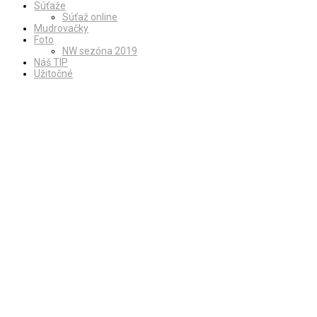
Súťaže
Súťaž online
Mudrovačky
Foto
NW sezóna 2019
Náš TIP
Užitočné