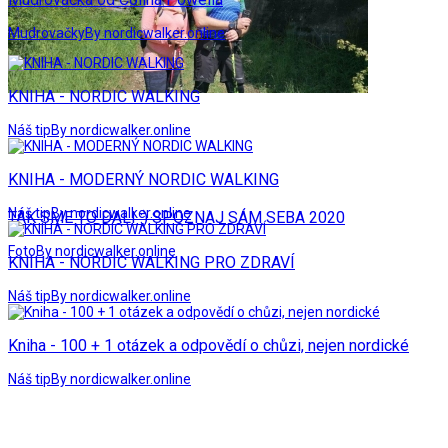
Mudrovačky
By nordicwalker.online
KNIHA - NORDIC WALKING
Náš tip
By nordicwalker.online
KNIHA - MODERNÝ NORDIC WALKING
Náš tip
By nordicwalker.online
TAK SME TO DALI :) SPOZNAJ SÁM SEBA 2020
Foto
By nordicwalker.online
KNIHA - NORDIC WALKING PRO ZDRAVÍ
Náš tip
By nordicwalker.online
Kniha - 100 + 1 otázek a odpovědí o chůzi, nejen nordické
Náš tip
By nordicwalker.online