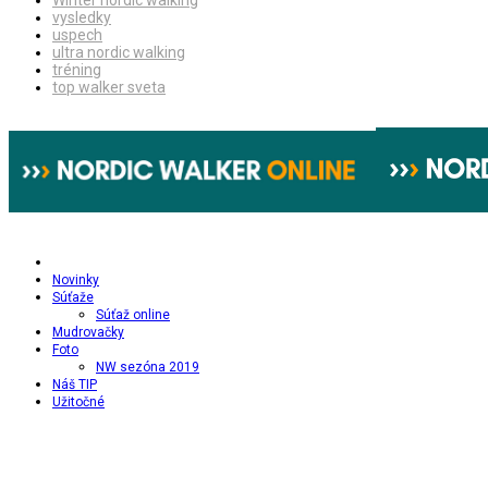
Winter nordic walking
vysledky
uspech
ultra nordic walking
tréning
top walker sveta
Novinky
Súťaže
Súťaž online
Mudrovačky
Foto
NW sezóna 2019
Náš TIP
Užitočné