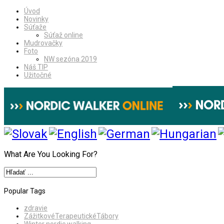
Úvod
Novinky
Súťaže
Súťaž online
Mudrovačky
Foto
NW sezóna 2019
Náš TIP
Užitočné
What Are You Looking For?
Popular Tags
zdravie
ZážitkovéTerapeutickéTábory