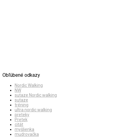
Obľúbené odkazy
Nordic Walking
NW
sutaze Nordic walking
sutaze
tréning
ultra nordic walking
preteky
Pretek
citát
myšlienka
mudrovačka