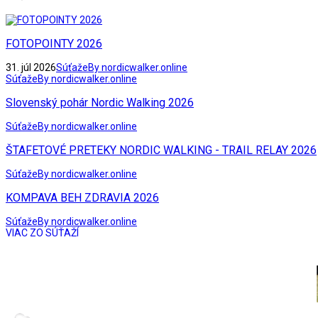
FOTOPOINTY 2026
31. júl 2026
Súťaže
By nordicwalker.online
Súťaže
By nordicwalker.online
Slovenský pohár Nordic Walking 2026
Súťaže
By nordicwalker.online
ŠTAFETOVÉ PRETEKY NORDIC WALKING - TRAIL RELAY 2026
Súťaže
By nordicwalker.online
KOMPAVA BEH ZDRAVIA 2026
Súťaže
By nordicwalker.online
VIAC ZO SÚŤAŽÍ