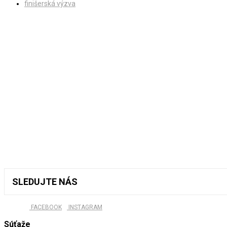
finišerská výzva
SLEDUJTE NÁS
FACEBOOK
INSTAGRAM
Súťaže