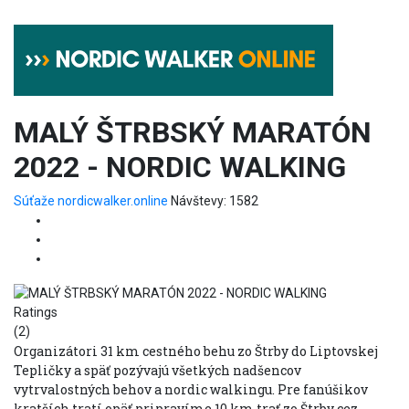
MALÝ ŠTRBSKÝ MARATÓN
2022 - NORDIC WALKING
Súťaže
nordicwalker.online
Návštevy: 1582
Ratings
(2)
Organizátori 31 km cestného behu zo Štrby do Liptovskej
Tepličky a späť pozývajú všetkých nadšencov
vytrvalostných behov a nordic walkingu. Pre fanúšikov
kratších tratí opäť pripravíme 10 km trať zo Štrby cez