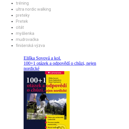
tréning
ultra nordic walking
preteky
Pretek
citát
myšlienka
mudrovačka
finišerská výzva