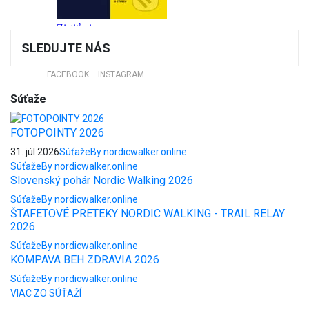
SLEDUJTE NÁS
FACEBOOK
INSTAGRAM
Súťaže
FOTOPOINTY 2026
31. júl 2026
Súťaže
By nordicwalker.online
Súťaže
By nordicwalker.online
Slovenský pohár Nordic Walking 2026
Súťaže
By nordicwalker.online
ŠTAFETOVÉ PRETEKY NORDIC WALKING - TRAIL RELAY
2026
Súťaže
By nordicwalker.online
KOMPAVA BEH ZDRAVIA 2026
Súťaže
By nordicwalker.online
VIAC ZO SÚŤAŽÍ