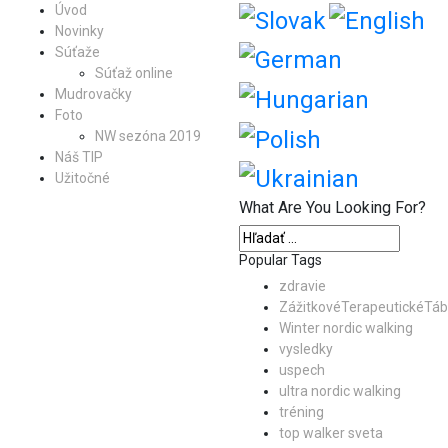
Úvod
Novinky
Súťaže
Súťaž online
Mudrovačky
Foto
NW sezóna 2019
Náš TIP
Užitočné
What Are You Looking For?
Popular Tags
zdravie
ZážitkovéTerapeutickéTáb
Winter nordic walking
vysledky
uspech
ultra nordic walking
tréning
top walker sveta